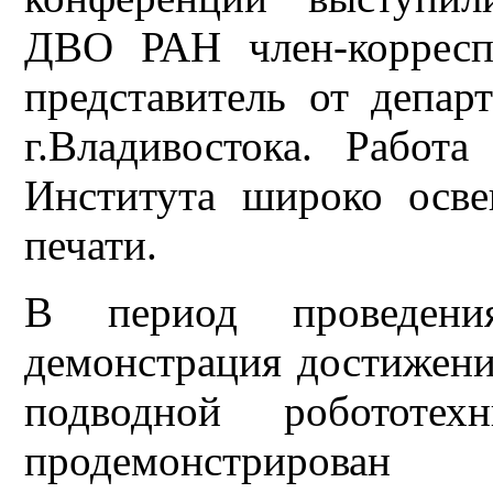
ДВО РАН член-корресп
представитель от депар
г.Владивостока. Работ
Института широко осв
печати.
В период проведения
демонстрация достиже
подводной робототе
продемонстриров