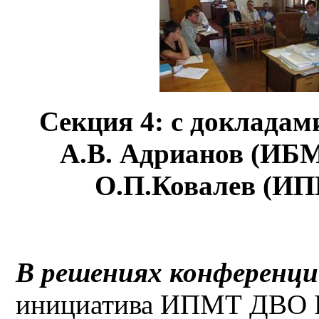
Секция 4: с докладам
А.В. Адрианов (ИБ
О.П.Ковалев (И
В решениях конференц
инициатива ИПМТ ДВО Р