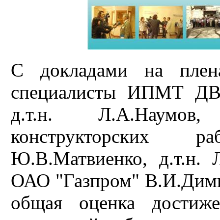
С докладами на плена
специалисты ИПМТ ДВО
д.т.н. Л.А.Наумов
конструкторских р
Ю.В.Матвиенко, д.т.н. 
ОАО "Газпром" В.И.Дими
общая оценка достиж