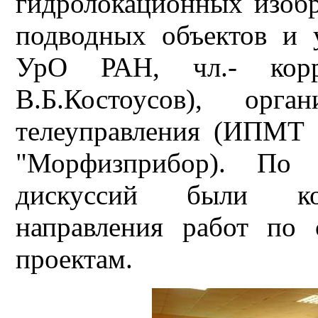
гидролокационных изоб
подводных объектов и
УрО РАН, чл.- корр.
В.Б.Костоусов), орг
телеуправления (ИПМ
"Морфизприбор). По 
дискуссий были кон
направления работ по
проектам.