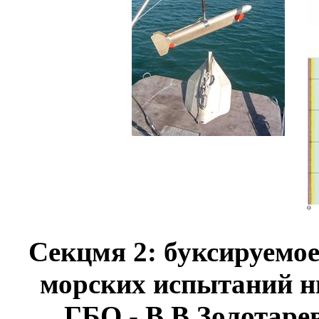
Секцмя 2: буксируемое
морских испытаний ни
ГБО - В.В.Золотар