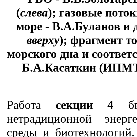
(
слева
); газовые пото
море - В.А.Буланов и
вверху
); фрагмент т
морского дна и соотве
Б.А.Касаткин (ИПМТ
Работа
секции 4
был
нетрадиционной энерг
среды и биотехнологий.