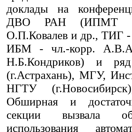
доклады на конференц
ДВО РАН (ИПМТ - д.
О.П.Ковалев и др., ТИГ -
ИБМ - чл.-корр. А.В.
Н.Б.Кондриков) и р
(г.Астрахань), МГУ, Инс
НГТУ (г.Новосибирск)
Обширная и достаточн
секции вызвала о
использования автом