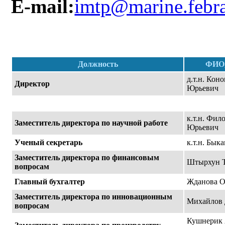
E-mail:
imtp@marine.febra
Должность
ФИО,
д.т.н. Кон
Директор
Юрьевич
к.т.н. Фил
Заместитель директора по научной работе
Юрьевич
Ученый секретарь
к.т.н. Бы
Заместитель директора по финансовым
Штырхун Т
вопросам
Главный бухгалтер
Жданова О
Заместитель директора по инновационным
Михайлов 
вопросам
Кушнерик