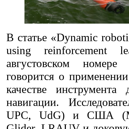
В статье «Dynamic robotic
using reinforcement l
августовском номере 
говорится о применении
качестве инструмента
навигации. Исследова
UPC, UdG) и США (MB
Glider, LRAUV и докову